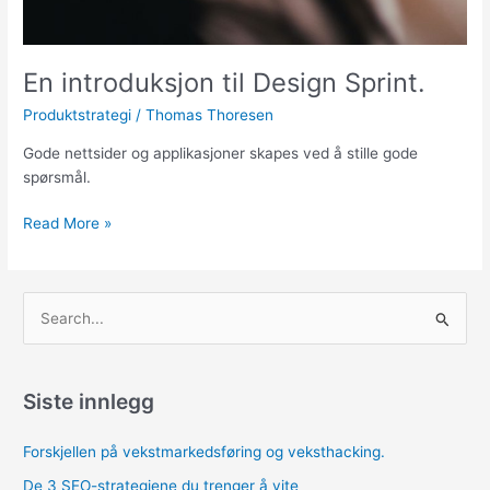
En introduksjon til Design Sprint.
Produktstrategi
/
Thomas Thoresen
Gode nettsider og applikasjoner skapes ved å stille gode
spørsmål.
En
Read More »
introduksjon
til
Design
S
Sprint.
ø
k
e
Siste innlegg
t
Forskjellen på vekstmarkedsføring og veksthacking.
t
e
De 3 SEO-strategiene du trenger å vite