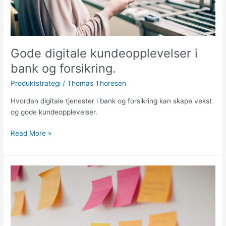
Gode digitale kundeopplevelser i
bank og forsikring.
Produktstrategi
/
Thomas Thoresen
Hvordan digitale tjenester i bank og forsikring kan skape vekst
og gode kundeopplevelser.
Gode
Read More »
digitale
kundeopplevelser
i
bank
og
forsikring.