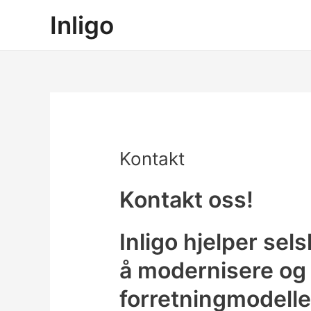
Hopp
Inligo
rett
til
innholdet
Kontakt
Kontakt oss!
Inligo hjelper sel
å modernisere og d
forretningmodelle