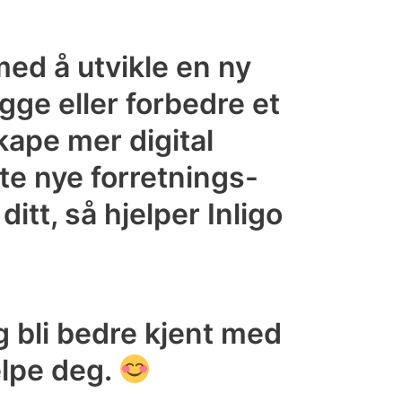
med å utvikle en ny
ygge eller forbedre et
skape mer digital
ste nye forretnings-
itt, så hjelper Inligo
g bli bedre kjent med
elpe deg.