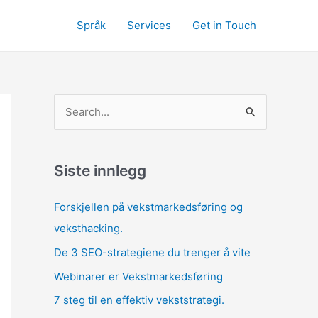
Språk
Services
Get in Touch
S
ø
k
e
Siste innlegg
t
Forskjellen på vekstmarkedsføring og
t
veksthacking.
e
De 3 SEO-strategiene du trenger å vite
r
:
Webinarer er Vekstmarkedsføring
7 steg til en effektiv vekststrategi.