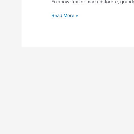
En «how-to» for markedsførere, grund
Skap
Read More »
gode
idéer
til
innhold
på
én
(1)
time!