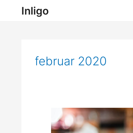
Hopp
Inligo
rett
til
innholdet
februar 2020