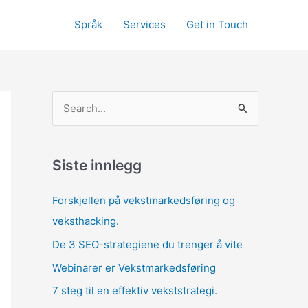
Språk
Services
Get in Touch
S
ø
k
e
Siste innlegg
t
Forskjellen på vekstmarkedsføring og
t
veksthacking.
e
De 3 SEO-strategiene du trenger å vite
r
:
Webinarer er Vekstmarkedsføring
7 steg til en effektiv vekststrategi.