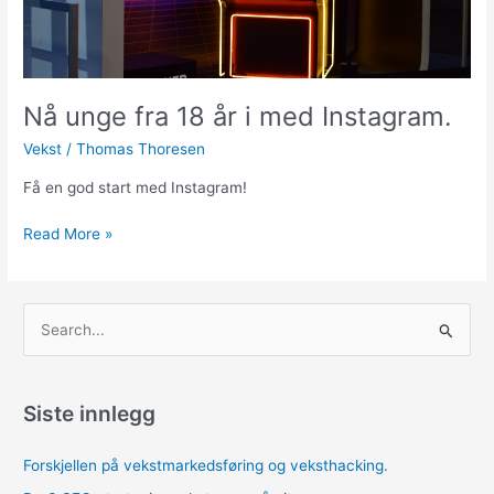
Nå unge fra 18 år i med Instagram.
Vekst
/
Thomas Thoresen
Få en god start med Instagram!
Nå
Read More »
unge
fra
18
S
år
ø
i
k
med
Instagram.
e
Siste innlegg
t
Forskjellen på vekstmarkedsføring og veksthacking.
t